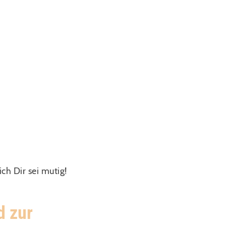
N BILDERN
ZEUGNISSE
TERMINE
FEHLUNG
GEBEN
ich Dir sei mutig!
d zur