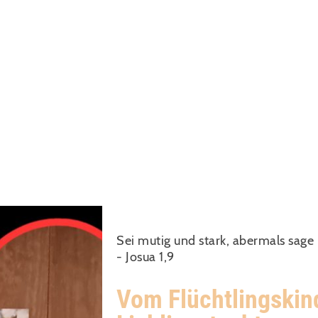
HOME
ÜBER UNS
SOUNDS OF JOY
SOJ I
KONTAKT
DATENSCHUTZ
IMPRESSUM
EMP
Sei mutig und stark, abermals sage 
- Josua 1,9
Vom Flüchtlingskin